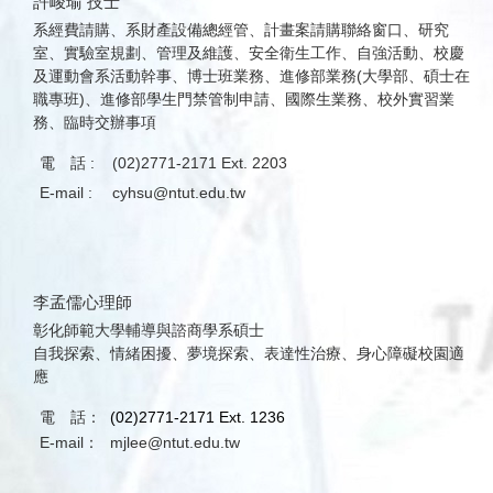
許峻瑜 技士
系經費請購、系財產設備總經管、計畫案請購聯絡窗口、研究
室、實驗室規劃、管理及維護、安全衛生工作、自強活動、校慶
及運動會系活動幹事、博士班業務、進修部業務(大學部、碩士在
職專班)、進修部學生門禁管制申請、國際生業務、校外實習業
務、臨時交辦事項
電 話 :
(02)2771-2171 Ext. 2203
E-mail :
cyhsu@ntut.edu.tw
李孟儒心理師
彰化師範大學輔導與諮商學系碩士
自我探索、情緒困擾、夢境探索、表達性治療、身心障礙校園適
應
電 話：
(02)2771-2171 Ext. 1236
E-mail：
mjlee@ntut.edu.tw