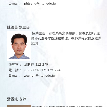
E-mail：
phtseng@ntut.edu.tw
陳維昌 副主任
​​​​
協助主任，綜理系所業務規劃、督導及執行 進
修部及進修學院課務助理、教師課程安排及選課
諮詢
研究室：
綜科館 312-2 室
電 話：
(02)2771-2171 Ext. 2245
E-mail：
wcchen@ntut.edu.tw
潘孟鉉 老師