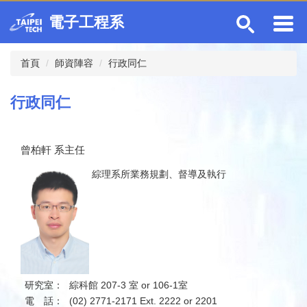
跳
電子工程系
到
主
要
首頁
師資陣容
行政同仁
內
容
區
行政同仁
曾柏軒 系主任
綜理系所業務規劃、督導及執行
研究室：
綜科館 207-3 室 or 106-1室
電 話：
(02) 2771-2171 Ext. 2222 or 2201