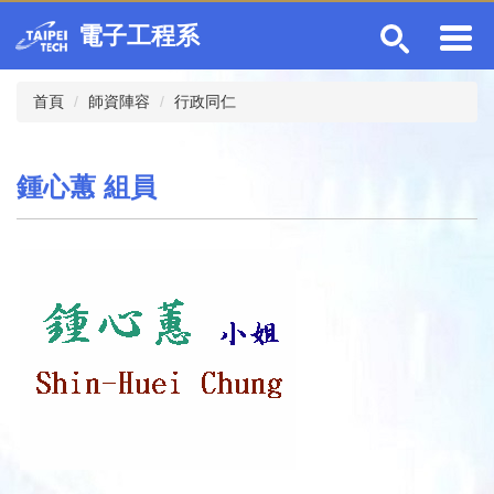
跳
電子工程系
到
主
要
首頁
師資陣容
行政同仁
內
容
區
鍾心蕙 組員