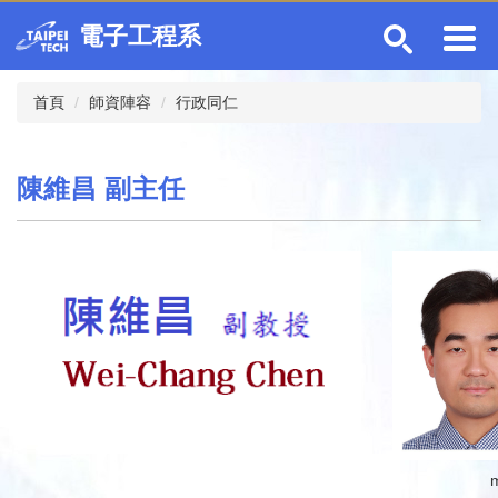
跳
電子工程系
到
主
要
首頁
師資陣容
行政同仁
內
容
區
陳維昌 副主任
m