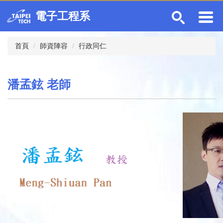
跳
電子工程系
到
主
要
首頁
師資陣容
行政同仁
內
容
區
潘孟鉉 老師