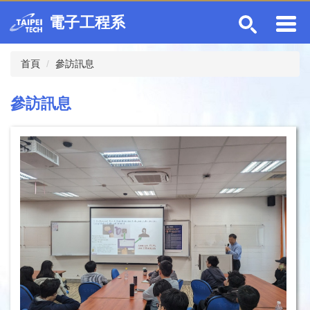
跳
電子工程系
到
主
要
首頁
參訪訊息
內
容
區
參訪訊息