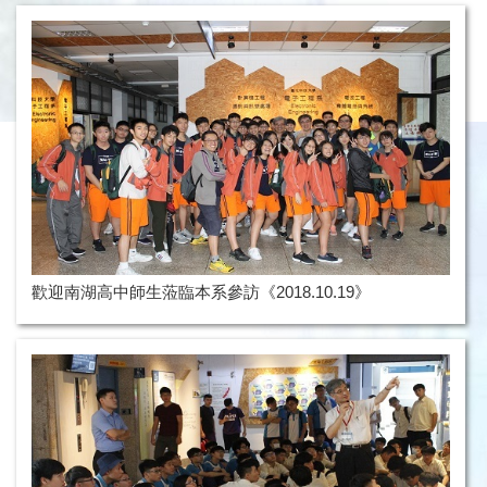
歡迎南湖高中師生蒞臨本系參訪《2018.10.19》