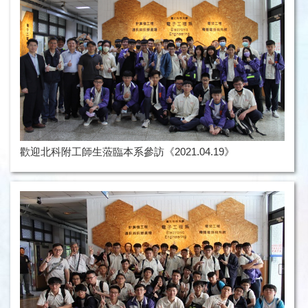
歡迎北科附工師生蒞臨本系參訪《2021.04.19》