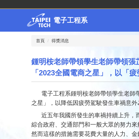
跳
到
主
電子工程系
要
內
容
首頁
得獎消息
區
鍾明桉老師帶領學生老師帶領張
「2023全國電商之星」，以「
電子工程系鍾明桉老師帶領學生老師
之星」，以降低因疲勞駕駛發生車禍意外
近五年我國所發生的車禍持續上升，
綜合政府、交通部門和一般大眾的努力來
然而這樣的措施需要花費大量的人力、金