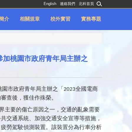
English
連絡我們
北科首頁
簡介
相關規章
校外實習
實務專題
參加桃園市政府青年局主辦之
桃園市政府青年局主辦之「
全國電商
2023
的審查後，獲佳作殊榮。
界主要的傷亡原因之一，交通的亂象需要
公共交通系統、加強交通安全宣導等措施，
出疲勞駕駛偵測裝置。該裝置分為行車分析