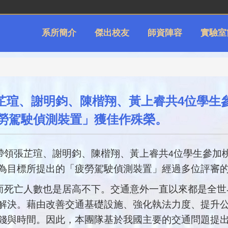
系所簡介
傑出校友
師資陣容
實驗室
芷瑄、謝明鈞、陳楷翔、黃上睿共4位學生
疲勞駕駛偵測裝置」獲佳作殊榮。
帶領張芷瑄、謝明鈞、陳楷翔、黃上睿共
位學生參加
4
為目標所提出的「疲勞駕駛偵測裝置」經過多位評審
而死亡人數也是居高不下。交通意外一直以來都是全世
解決。藉由改善交通基礎設施、強化執法力度、提升
錢與時間。因此，本團隊基於我國主要的交通問題提