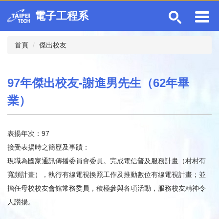
跳
電子工程系
到
主
要
首頁
傑出校友
內
容
區
97年傑出校友-謝進男先生（62年畢
業）
表揚年次：97
接受表揚時之簡歷及事蹟：
現職為國家通訊傳播委員會委員。完成電信普及服務計畫（村村有
寬頻計畫），執行有線電視換照工作及推動數位有線電視計畫；並
擔任母校校友會館常務委員，積極參與各項活動，服務校友精神令
人讚揚。