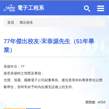
跳
電子工程系
到
主
要
首頁
傑出校友
內
容
區
77年傑出校友-宋恭源先生（51年畢
業）
表揚年次：77
接受表揚時之簡歷及事蹟：
光寶、旭麗、國勝電子公司副董事長。優先晉用本科畢業學生以獎
勵學生，並時常給予科內在擴充設備上的支持。
瀏覽數:
4058