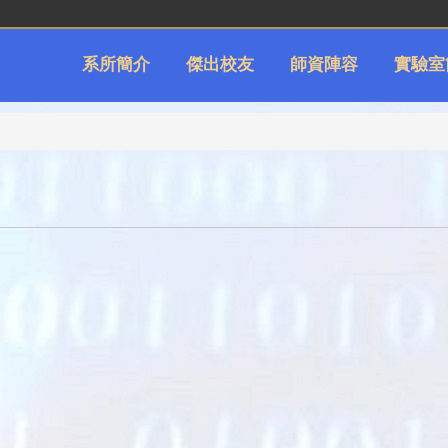
系所簡介
傑出校友
師資陣容
實驗室