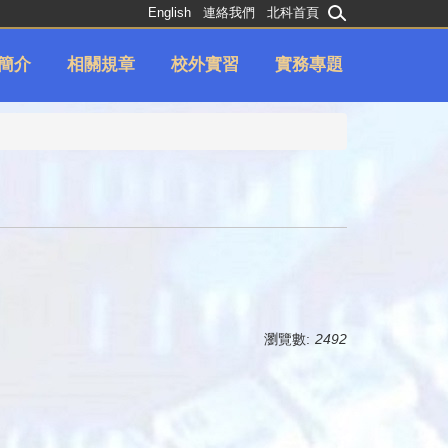
English
連絡我們
北科首頁
簡介
相關規章
校外實習
實務專題
瀏覽數:
2492