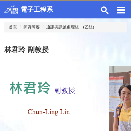
跳
電子工程系
到
主
要
首頁
師資陣容
通訊與訊號處理組 (乙組)
內
容
區
林君玲 副教授